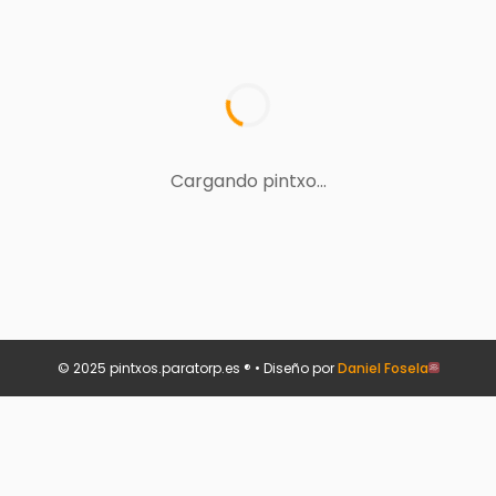
Cargando pintxo...
© 2025 pintxos.paratorp.es ® • Diseño por
Daniel Fosela