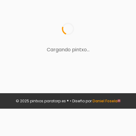
Cargando pintxo...
© 2025 pintxos.paratorp.es ® • Diseño por
Daniel Fosela