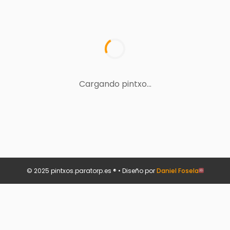
Cargando pintxo...
© 2025 pintxos.paratorp.es ® • Diseño por
Daniel Fosela