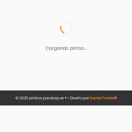
Cargando pintxo...
© 2025 pintxos.paratorp.es ® • Diseño por
Daniel Fosela