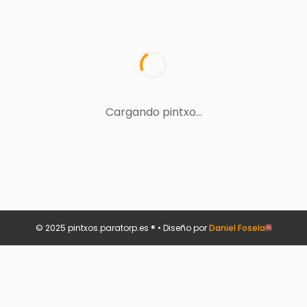
Cargando pintxo...
© 2025 pintxos.paratorp.es ® • Diseño por
Daniel Fosela