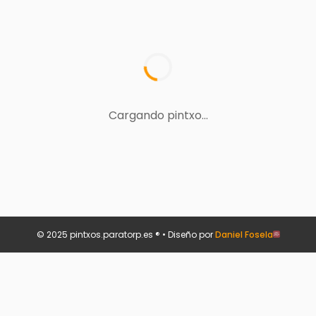
Cargando pintxo...
© 2025 pintxos.paratorp.es ® • Diseño por
Daniel Fosela