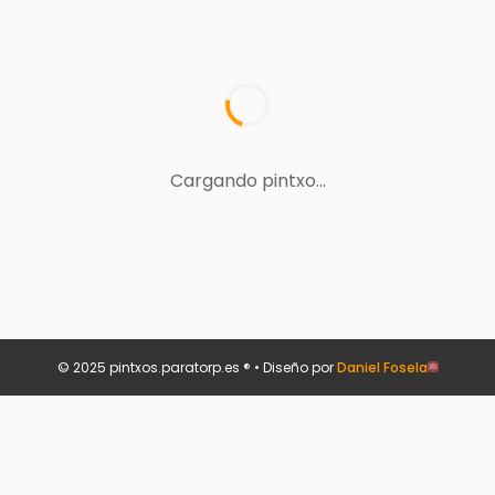
Cargando pintxo...
© 2025 pintxos.paratorp.es ® • Diseño por
Daniel Fosela