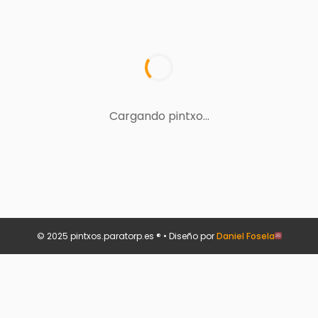
Cargando pintxo...
© 2025 pintxos.paratorp.es ® • Diseño por
Daniel Fosela