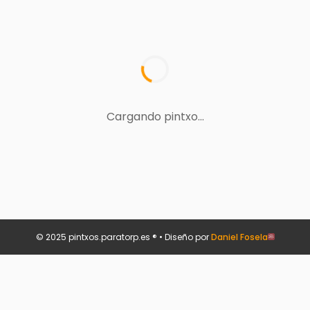
Cargando pintxo...
© 2025 pintxos.paratorp.es ® • Diseño por
Daniel Fosela