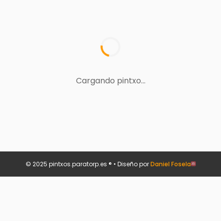
Cargando pintxo...
© 2025 pintxos.paratorp.es ® • Diseño por
Daniel Fosela