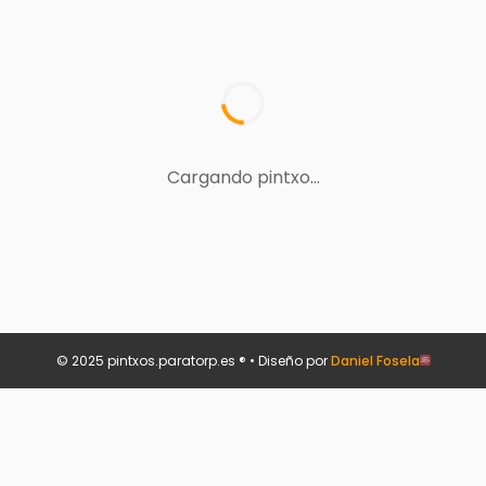
Cargando pintxo...
© 2025 pintxos.paratorp.es ® • Diseño por
Daniel Fosela