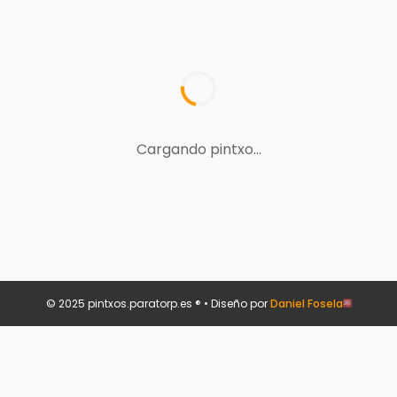
Cargando pintxo...
© 2025 pintxos.paratorp.es ® • Diseño por
Daniel Fosela