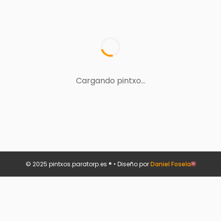
Cargando pintxo...
© 2025 pintxos.paratorp.es ® • Diseño por
Daniel Fosela