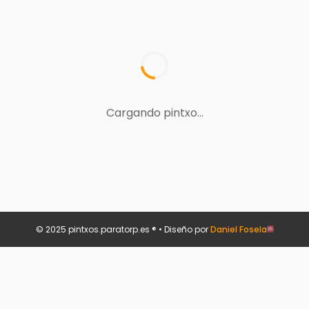
Cargando pintxo...
© 2025 pintxos.paratorp.es ® • Diseño por
Daniel Fosela