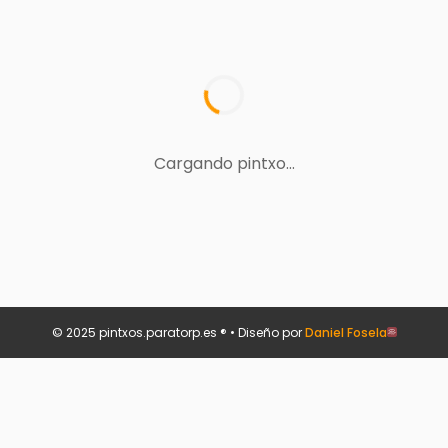
Cargando pintxo...
© 2025 pintxos.paratorp.es ® • Diseño por
Daniel Fosela