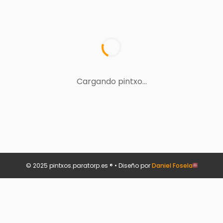
Cargando pintxo...
© 2025 pintxos.paratorp.es ® • Diseño por
Daniel Fosela