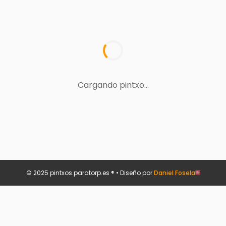
Cargando pintxo...
© 2025 pintxos.paratorp.es ® • Diseño por
Daniel Fosela