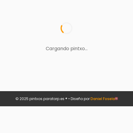
Cargando pintxo...
© 2025 pintxos.paratorp.es ® • Diseño por
Daniel Fosela