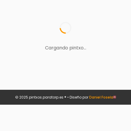
Cargando pintxo...
© 2025 pintxos.paratorp.es ® • Diseño por
Daniel Fosela