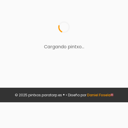
Cargando pintxo...
© 2025 pintxos.paratorp.es ® • Diseño por
Daniel Fosela