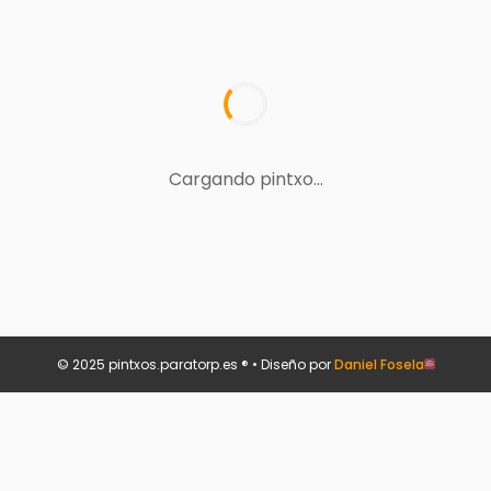
Cargando pintxo...
© 2025 pintxos.paratorp.es ® • Diseño por
Daniel Fosela