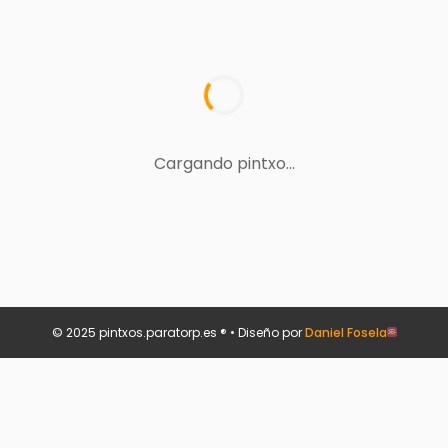
Cargando pintxo...
© 2025 pintxos.paratorp.es ® • Diseño por
Daniel Fosela