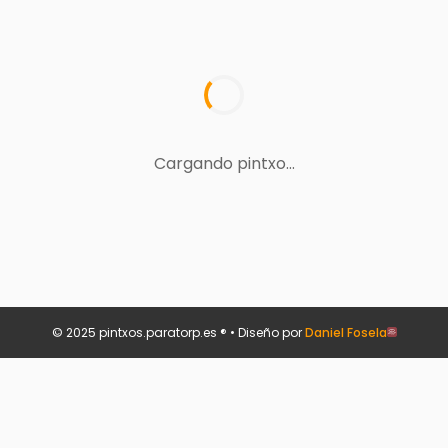
Cargando pintxo...
© 2025 pintxos.paratorp.es ® • Diseño por
Daniel Fosela