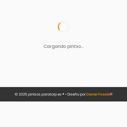
Cargando pintxo...
© 2025 pintxos.paratorp.es ® • Diseño por
Daniel Fosela