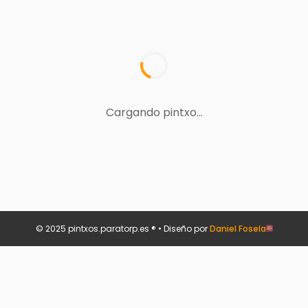
Cargando pintxo...
© 2025 pintxos.paratorp.es ® • Diseño por
Daniel Fosela