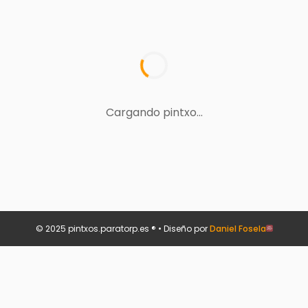
Cargando pintxo...
© 2025 pintxos.paratorp.es ® • Diseño por
Daniel Fosela