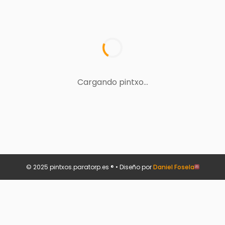
Cargando pintxo...
© 2025 pintxos.paratorp.es ® • Diseño por
Daniel Fosela