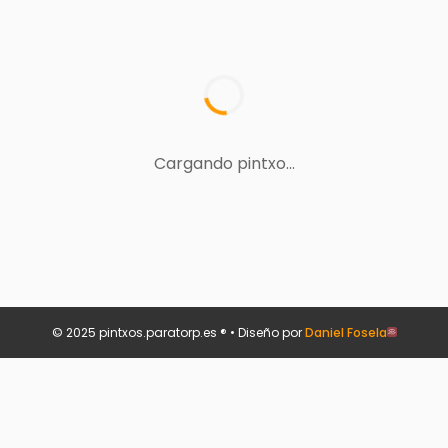
Cargando pintxo...
© 2025 pintxos.paratorp.es ® • Diseño por
Daniel Fosela