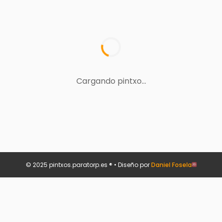
Cargando pintxo...
© 2025 pintxos.paratorp.es ® • Diseño por
Daniel Fosela