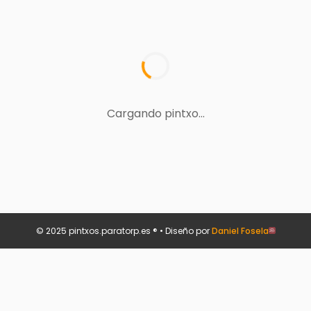
Cargando pintxo...
© 2025 pintxos.paratorp.es ® • Diseño por
Daniel Fosela