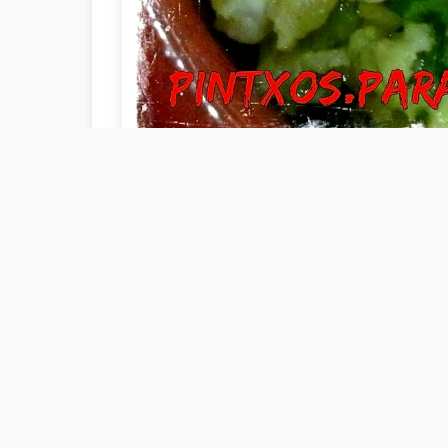
Ingredientes
2 huevos
1 cebolleta pequeña
1 cucharada de harina
2 cucharadas de aceite de oli
Sal