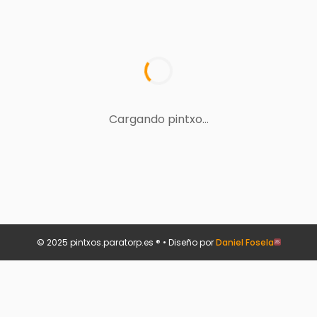
Cargando pintxo...
© 2025 pintxos.paratorp.es ® • Diseño por
Daniel Fosela