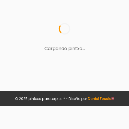
Cargando pintxo...
© 2025 pintxos.paratorp.es ® • Diseño por
Daniel Fosela