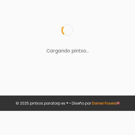
Cargando pintxo...
© 2025 pintxos.paratorp.es ® • Diseño por
Daniel Fosela