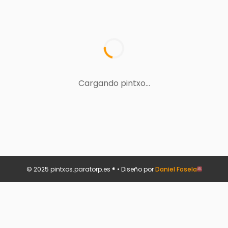
Cargando pintxo...
© 2025 pintxos.paratorp.es ® • Diseño por
Daniel Fosela